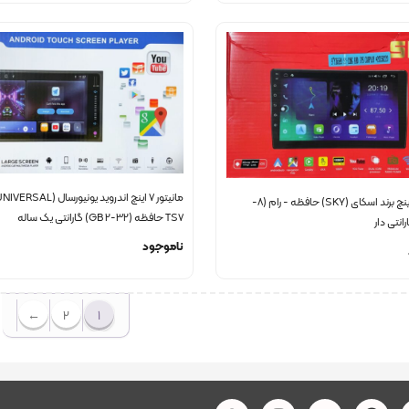
مانیتور 9 اینچ برند اسکای (SKY) حافظه - رام (8-
TS7 حافظه (32-2 GB) گارانتی یک ساله
ناموجود
←
2
1