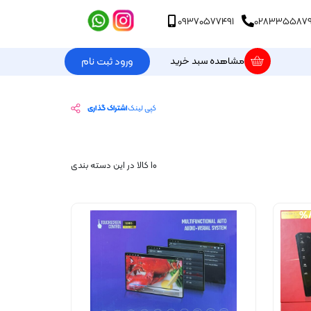
09370577491
028335587
مشاهده سبد خرید
ورود ثبت نام
کپی لینک
اشتراک گذاری
10 کالا در این دسته بندی
%