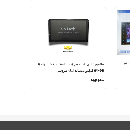
مانیتور 7 اینچ اندروید یونیورسال (UNIVERSAL) برد
مانیتور 9 اینچ برند سایتچ (Saitech) حافظه - رام (1-
32GB) گارانتی یکساله آسان سرویس
ناموجود