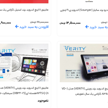
مانیتور 11 اینچ اندروید برند استیل گارانتی یک ساله
نیار (Sounyer) اندرویدی 9 اینچی
,900,000
28,000,000
تومان
14,500,000
تومان
تومان
افزودن به سبد خرید
به سبد خرید
مانیتور 11 اینچ اندروید برند وریتی (VERITY) مدل (VD-
812TSQ (8هسته ای)(2-GB32) 
یک سال تعویض
تعویض یک ساله
ناموجود