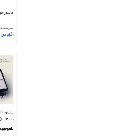
مانیتور خودرو برند سا
16,000,000
افزودن 
813A(1-32 GB گارانتی 
ناموجود