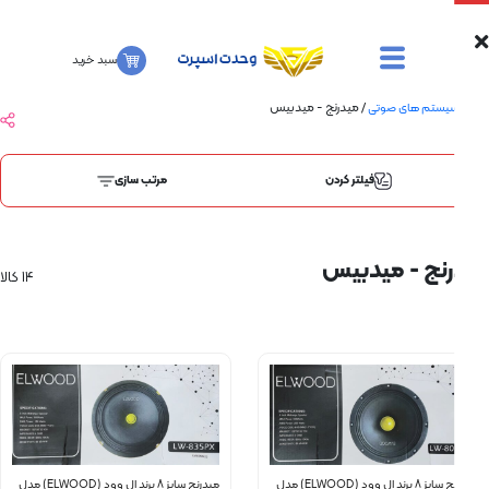
سبد خرید
/ میدرنج - میدبیس
تم های صوتی
فیلتر کردن
مرتب سازی
نج - میدبیس
14 کالا
میدرنج سایز 8 برند ال وود (ELWOOD) مدل
میدرنج سایز 8 برند ال وود (ELWOOD) مدل