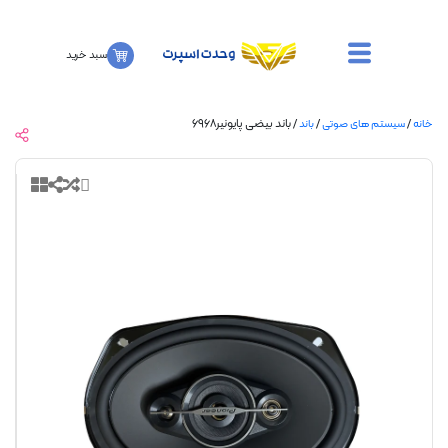
سبد خرید
/
/ باند بیضی پایونیر۶۹۶۸
سیستم های صوتی
باند