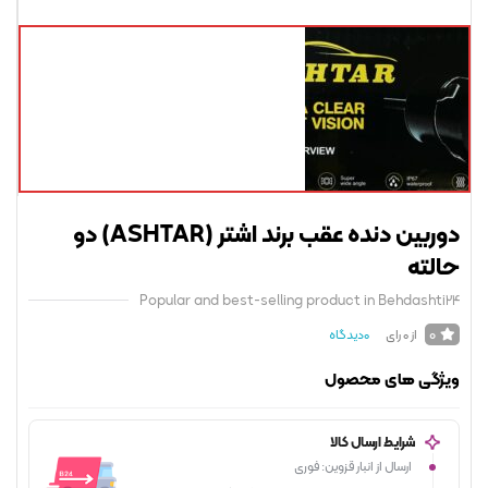
دوربین دنده عقب برند اشتر (ASHTAR) دو
لته
Popular and best-selling product in Behdasht
0
از 0 رای
0
دیدگاه
ژگی های محصول
شرایط ارسال کالا
ارسال از انبار قزوین: فوری