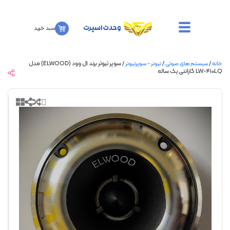
سبد خرید
/
/ سوپر تیوتر برند ال وود (ELWOOD) مدل
سیستم های صوتی
تیوتر - سوپرتیوتر
انتی یک ساله