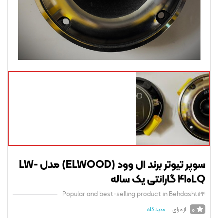
سوپر تیوتر برند ال وود (ELWOOD) مدل LW-
گارانتی یک ساله
Popular and best-selling product in Behdasht
0
از 0 رای
0
دیدگاه