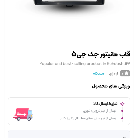
ب مانیتور جک جی5
Popular and best-selling product in Behdasht
0
از 0 رای
0
دیدگاه
ژگی های محصول
شرایط ارسال کالا
ارسال از انبار قزوین: فوری
ارسال از انبار سایر استان ها: 1 الی 2 روز کاری