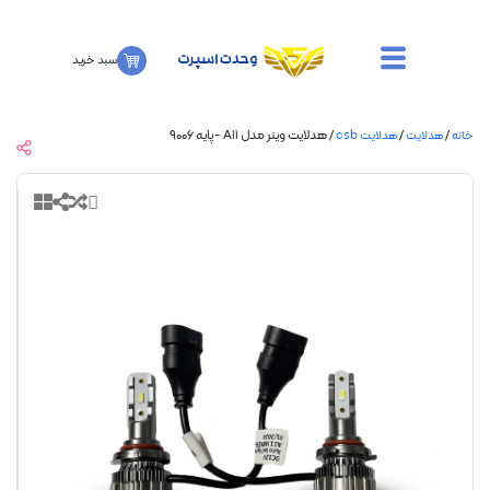
سبد خرید
/
/ هدلایت وینر مدل A11 -پایه ۹۰۰۶
هدلایت
هدلایت csb