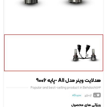
ایت وینر مدل A11 -پایه 9006
Popular and best-selling product in Behdasht
0
از 0 رای
0
دیدگاه
ژگی های محصول